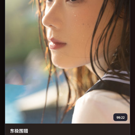
99:22
东极围猎