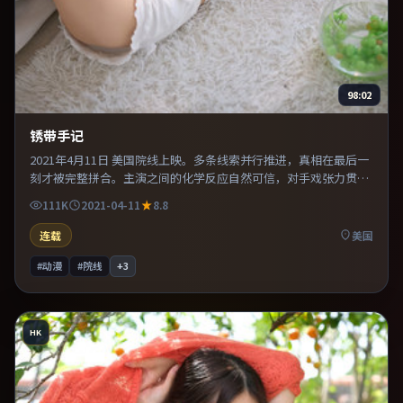
98:02
锈带手记
2021年4月11日 美国院线上映。多条线索并行推进，真相在最后一
刻才被完整拼合。主演之间的化学反应自然可信，对手戏张力贯穿
全片。整体完成度较高，适合周末一口气看完。
111K
2021-04-11
8.8
连载
美国
#动漫
#院线
+
3
HK