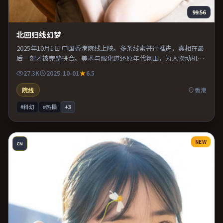
99:56
北回归线幻梦
2025年10月1日 中国香港院线上映。多条线索并行推进，真相在最
后一刻才被完整拼合。美术与服化道还原年代氛围，为人物动机提
供可信支撑。整体完成度较高，适合周末一口气看完。
27.3K
2025-10-01
6.5
院线
香港
#科幻
#热播
+
3
NEW
CN