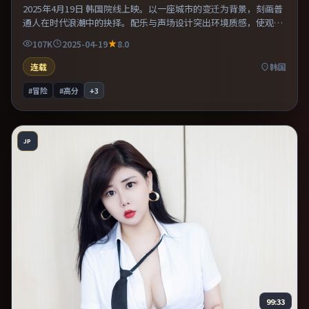
2025年4月19日 韩国院线上映。以一座城市的变迁为背景，刻画普
通人在时代浪潮中的抉择。配乐与声场设计突出环境质感，使观众
更易沉浸其中。推荐给偏爱群像戏与命运母题的影迷。
107K
2025-04-19
8.0
连载
韩国
#冒险
#高分
+
3
JP
99:33