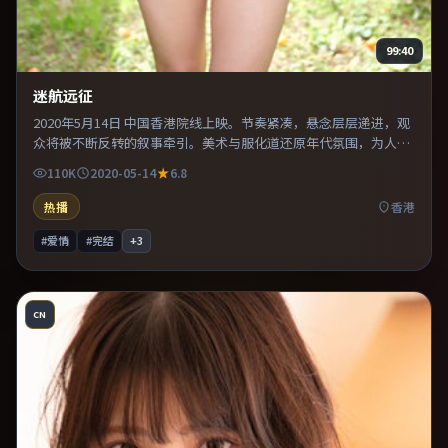
99:40
迷航远征
2020年5月14日 中国香港院线上映。节奏紧凑，悬念层层递进，观
众将被不断反转的叙事牵引。美术与服化道还原年代氛围，为人物
动机提供可信支撑。推荐给偏爱群像戏与命运母题的影迷。
110K
2020-05-14
6.8
热播
香港
#爱情
#完结
+
3
CN