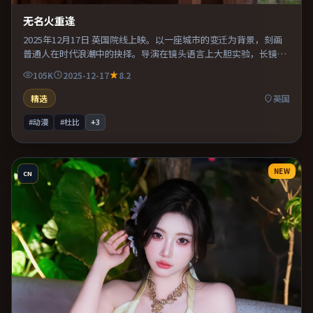
无名火重逢
2025年12月17日 英国院线上映。以一座城市的变迁为背景，刻画
普通人在时代浪潮中的抉择。导演在镜头语言上大胆实验，长镜头
与特写交替强化压迫感。推荐给偏爱群像戏与命运母题的影迷。
105K
2025-12-17
8.2
精选
英国
#动漫
#杜比
+
3
NEW
CN