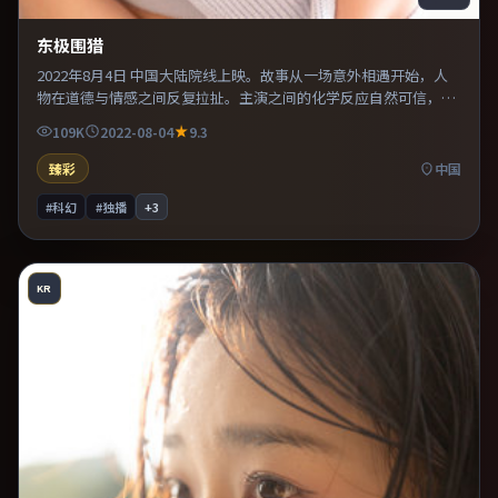
东极围猎
2022年8月4日 中国大陆院线上映。故事从一场意外相遇开始，人
物在道德与情感之间反复拉扯。主演之间的化学反应自然可信，对
手戏张力贯穿全片。适合喜欢现实主义题材的观众，情绪后劲较
109K
2022-08-04
9.3
足。
臻彩
中国
#科幻
#独播
+
3
KR