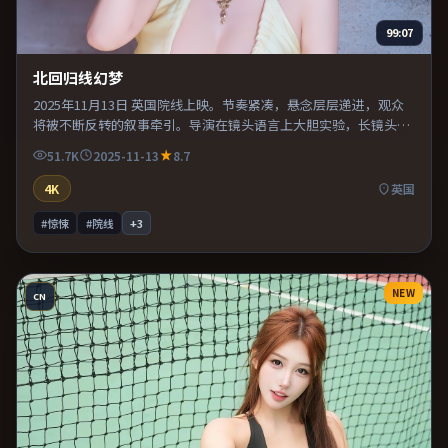
99:07
北回归线幻梦
2025年11月13日 英国院线上映。节奏紧凑，悬念层层递进，观众
将被不断反转的叙事牵引。导演在镜头语言上大胆实验，长镜头与
特写交替强化压迫感。适合喜欢现实主义题材的观众，情绪后劲较
51.7K
2025-11-13
8.7
足。
4K
英国
#惊悚
#院线
+
3
NEW
CN