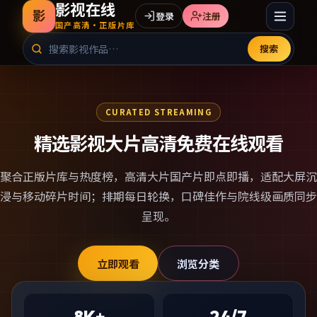
影视在线
影
登录
注册
国产高清·正版片库
搜索
CURATED STREAMING
精选影视大片高清免费在线观看
聚合正版片库与热度榜，
高清大片国产片
即点即播，适配大屏沉
浸与移动碎片时间；排期每日轮换，口碑佳作与院线级画质同步
呈现。
立即观看
浏览分类
8K+
24/7