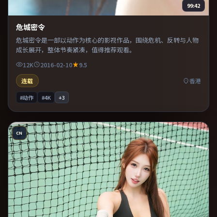
99:42
危城密令
危城密令是一部以动作为核心的影视作品，围绕危机、反转与人物
成长展开，整体节奏紧凑，值得推荐观看。
12K
2016-02-10
9.5
连载
香港
#动作
#4K
+
3
CN