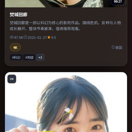
99:27
焚城回廊
焚城回廊是一部以科幻为核心的影视作品，围绕危机、反转与人物
成长展开，整体节奏紧凑，值得推荐观看。
47.9K
2023-01-27
9.5
4K
美国
#科幻
#完结
+
3
CN