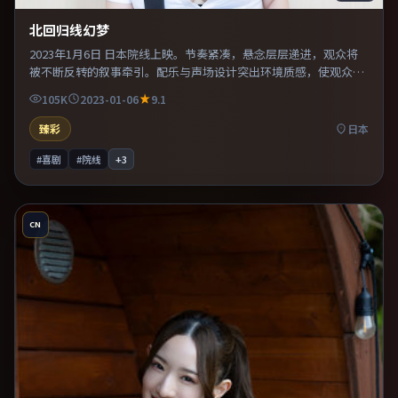
北回归线幻梦
2023年1月6日 日本院线上映。节奏紧凑，悬念层层递进，观众将
被不断反转的叙事牵引。配乐与声场设计突出环境质感，使观众更
易沉浸其中。既有类型片爽感，也保留作者表达，口碑潜力不俗。
105K
2023-01-06
9.1
臻彩
日本
#喜剧
#院线
+
3
CN