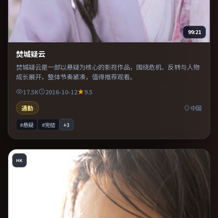
99:21
焚城疑云
焚城疑云是一部以悬疑为核心的影视作品，围绕危机、反转与人物
成长展开，整体节奏紧凑，值得推荐观看。
17.5K
2016-10-12
9.5
通勤
中国
#悬疑
#完结
+
3
HK