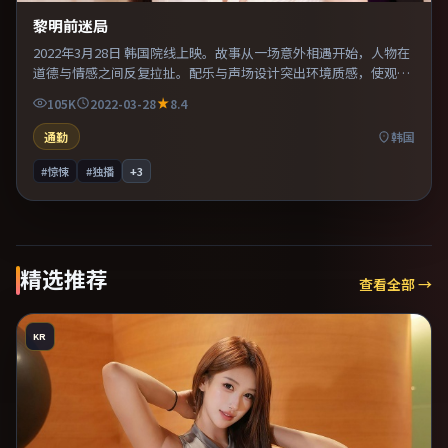
黎明前迷局
2022年3月28日 韩国院线上映。故事从一场意外相遇开始，人物在
道德与情感之间反复拉扯。配乐与声场设计突出环境质感，使观众
更易沉浸其中。既有类型片爽感，也保留作者表达，口碑潜力不
105K
2022-03-28
8.4
俗。
通勤
韩国
#惊悚
#独播
+
3
精选推荐
查看全部 →
KR