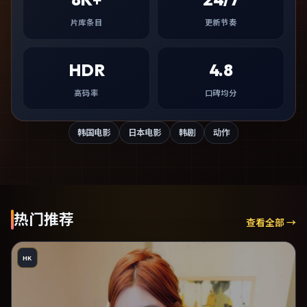
片库条目
更新节奏
HDR
4.8
高码率
口碑均分
韩国电影
日本电影
韩剧
动作
热门推荐
查看全部 →
HK