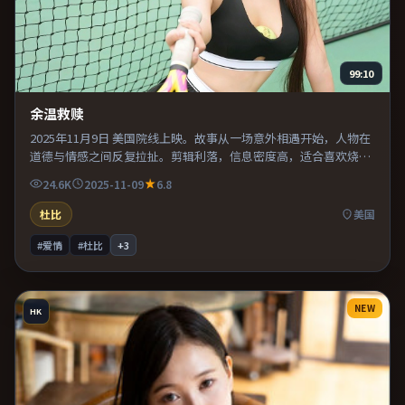
99:10
余温救赎
2025年11月9日 美国院线上映。故事从一场意外相遇开始，人物在
道德与情感之间反复拉扯。剪辑利落，信息密度高，适合喜欢烧脑
与推理的观众。推荐给偏爱群像戏与命运母题的影迷。
24.6K
2025-11-09
6.8
杜比
美国
#爱情
#杜比
+
3
NEW
HK