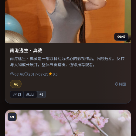
99:47
南港逃生·典藏
南港逃生·典藏是一部以科幻为核心的影视作品，围绕危机、反转
与人物成长展开，整体节奏紧凑，值得推荐观看。
68.4K
2017-07-19
9.5
4K
韩国
#科幻
#杜比
+
3
CN