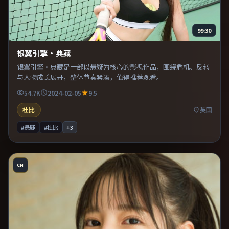
99:30
银翼引擎·典藏
银翼引擎·典藏是一部以悬疑为核心的影视作品，围绕危机、反转
与人物成长展开，整体节奏紧凑，值得推荐观看。
54.7K
2024-02-05
9.5
杜比
英国
#悬疑
#杜比
+
3
CN