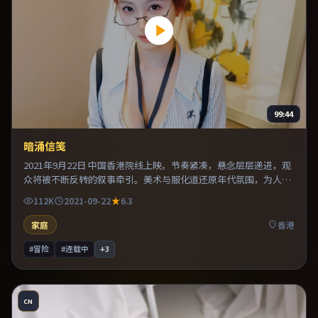
99:44
暗涌信笺
2021年9月22日 中国香港院线上映。节奏紧凑，悬念层层递进，观
众将被不断反转的叙事牵引。美术与服化道还原年代氛围，为人物
动机提供可信支撑。推荐给偏爱群像戏与命运母题的影迷。
112K
2021-09-22
6.3
家庭
香港
#冒险
#连载中
+
3
CN