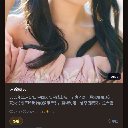
99:20
归途疑云
2025年11月17日 中国大陆院线上映。节奏紧凑，悬念层层递进，
观众将被不断反转的叙事牵引。剪辑利落，信息密度高，适合喜欢
烧脑与推理的观众。既有类型片爽感，也保留作者表达，口碑潜力
76.1K
2025-11-17
9.2
不俗。
热播
中国