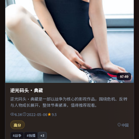
97:49
逆光码头·典藏
逆光码头·典藏是一部以战争为核心的影视作品，围绕危机、反转
与人物成长展开，整体节奏紧凑，值得推荐观看。
6.3K
2022-05-06
9.5
高分
中国
#战争
#独播
+
3