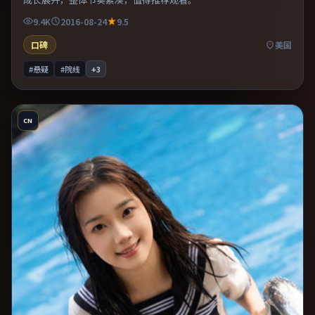
9.4K
2016-08-24
9.5
口碑
美国
#悬疑
#院线
+
3
CN