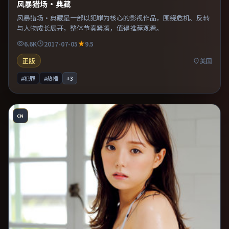
风暴猎场·典藏
风暴猎场·典藏是一部以犯罪为核心的影视作品，围绕危机、反转
与人物成长展开，整体节奏紧凑，值得推荐观看。
6.6K
2017-07-05
9.5
正版
美国
#犯罪
#热播
+
3
CN