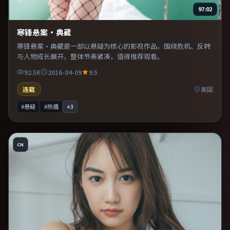
97:02
寒锋悬案·典藏
寒锋悬案·典藏是一部以悬疑为核心的影视作品，围绕危机、反转
与人物成长展开，整体节奏紧凑，值得推荐观看。
92.5K
2016-04-09
9.5
连载
美国
#悬疑
#热播
+
3
CN