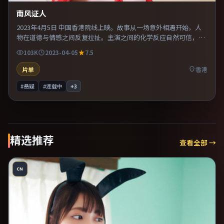
南风证人
2023年4月5日 中国香港院线上映。故事从一场意外相遇开始，人
物在道德与情感之间反复拉扯。主演之间的化学反应自然可信，对
手戏张力贯穿全片。推荐给偏爱群像戏与命运母题的影迷。
103K
2023-04-05
7.5
片单
香港
#悬疑
#连载中
+
3
精选推荐
查看全部 →
CN