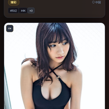
臻彩
中国
#科幻
#4K
+
3
CN