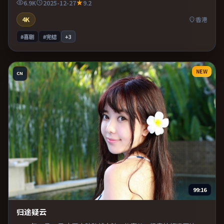
6.9K
2025-12-27
9.2
4K
香港
#喜剧
#完结
+
3
NEW
CN
99:16
归途疑云