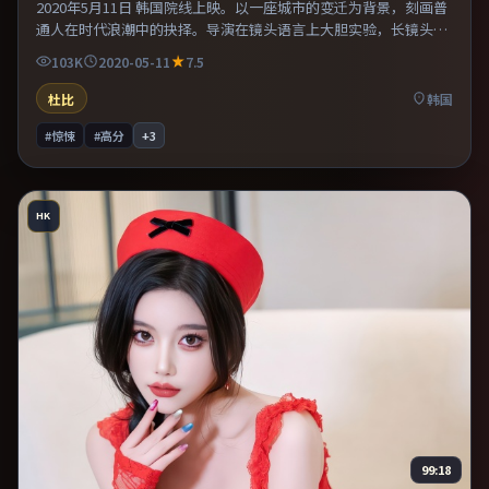
2020年5月11日 韩国院线上映。以一座城市的变迁为背景，刻画普
通人在时代浪潮中的抉择。导演在镜头语言上大胆实验，长镜头与
特写交替强化压迫感。推荐给偏爱群像戏与命运母题的影迷。
103K
2020-05-11
7.5
杜比
韩国
#惊悚
#高分
+
3
HK
99:18