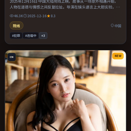
2025年12月16日 中国大陆院线上映。故事从一场意外相遇开始，
人物在道德与情感之间反复拉扯。导演在镜头语言上大胆实验，长
镜头与特写交替强化压迫感。推荐给偏爱群像戏与命运母题的影
46.3K
2025-12-16
8.3
迷。
院线
中国
#犯罪
#连载中
+
3
NEW
CN