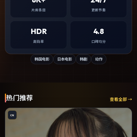
片库条目
更新节奏
HDR
4.8
高码率
口碑均分
韩国电影
日本电影
韩剧
动作
热门推荐
查看全部 →
CN