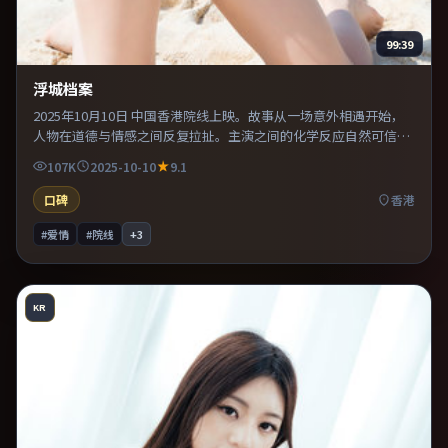
99:39
浮城档案
2025年10月10日 中国香港院线上映。故事从一场意外相遇开始，
人物在道德与情感之间反复拉扯。主演之间的化学反应自然可信，
对手戏张力贯穿全片。推荐给偏爱群像戏与命运母题的影迷。
107K
2025-10-10
9.1
口碑
香港
#爱情
#院线
+
3
KR