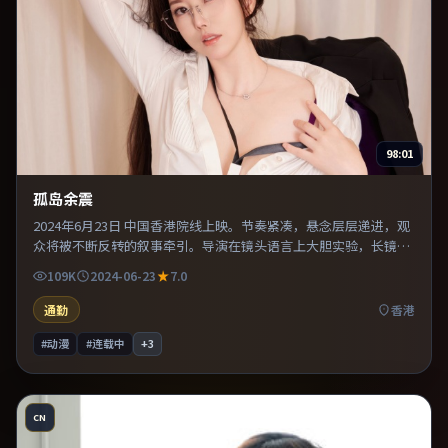
98:01
孤岛余震
2024年6月23日 中国香港院线上映。节奏紧凑，悬念层层递进，观
众将被不断反转的叙事牵引。导演在镜头语言上大胆实验，长镜头
与特写交替强化压迫感。既有类型片爽感，也保留作者表达，口碑
109K
2024-06-23
7.0
潜力不俗。
通勤
香港
#动漫
#连载中
+
3
CN