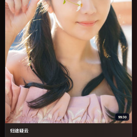
99:30
归途疑云