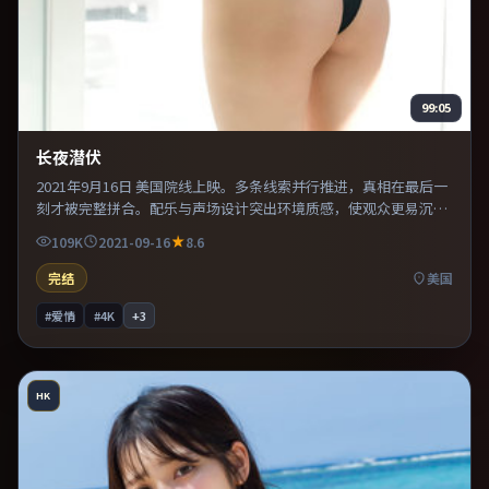
99:05
长夜潜伏
2021年9月16日 美国院线上映。多条线索并行推进，真相在最后一
刻才被完整拼合。配乐与声场设计突出环境质感，使观众更易沉浸
其中。适合喜欢现实主义题材的观众，情绪后劲较足。
109K
2021-09-16
8.6
完结
美国
#爱情
#4K
+
3
HK