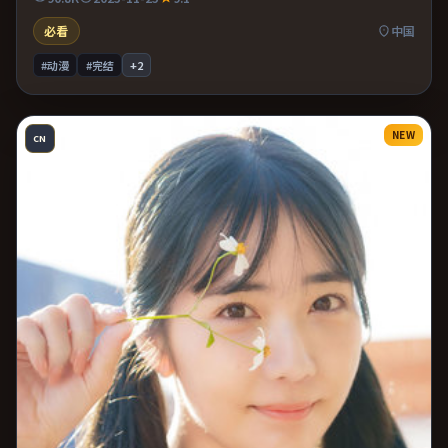
图。
必看
中国
#动漫
#完结
+
2
NEW
CN