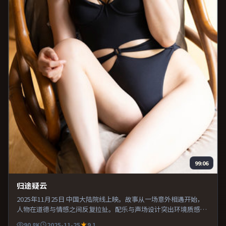
99:06
归途疑云
2025年11月25日 中国大陆院线上映。故事从一场意外相遇开始，
人物在道德与情感之间反复拉扯。配乐与声场设计突出环境质感，
使观众更易沉浸其中。片尾留白意味深长，值得二刷细品台词与构
90.8K
2025-11-25
9.1