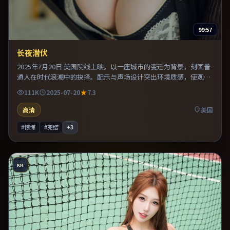
99:57
长夜潜伏
2025年7月20日 美国院线上映。以一座城市的变迁为背景，刻画普
通人在时代浪潮中的抉择。配乐与声场设计突出环境质感，使观众
更易沉浸其中。推荐给偏爱群像戏与命运母题的影迷。
111K
2025-07-20
7.3
高清
美国
#惊悚
#完结
+
3
KR