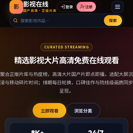
影视在线
影
登录
注册
国产高清·正版片库
搜索
CURATED STREAMING
精选影视大片高清免费在线观看
聚合正版片库与热度榜，
高清大片国产片
即点即播，适配大屏沉
浸与移动碎片时间；排期每日轮换，口碑佳作与院线级画质同步
呈现。
立即观看
浏览分类
8K+
24/7