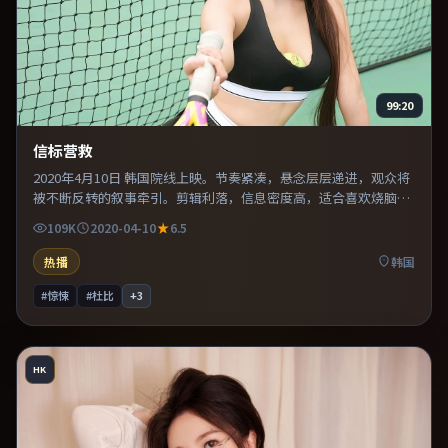
99:20
信标营救
2020年4月10日 韩国院线上映。节奏紧凑，悬念层层递进，观众将
被不断反转的叙事牵引。剪辑利落，信息密度高，适合喜欢烧脑与
推理的观众。推荐给偏爱群像戏与命运母题的影迷。
109K
2020-04-10
6.5
热播
韩国
#惊悚
#杜比
+
3
HK