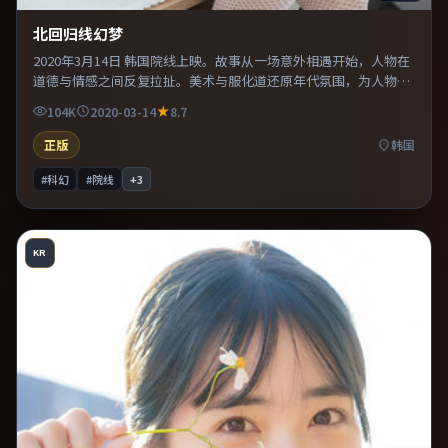
北回归线幻梦
2020年3月14日 韩国院线上映。故事从一场意外相遇开始，人物在
道德与情感之间反复拉扯。美术与服化道还原年代氛围，为人物动
机提供可信支撑。适合喜欢现实主义题材的观众，情绪后劲较足。
104K
2020-03-14
8.7
正版
韩国
#科幻
#院线
+
3
KR