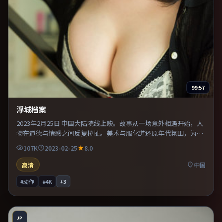
99:57
浮城档案
2023年2月25日 中国大陆院线上映。故事从一场意外相遇开始，人
物在道德与情感之间反复拉扯。美术与服化道还原年代氛围，为人
物动机提供可信支撑。既有类型片爽感，也保留作者表达，口碑潜
107K
2023-02-25
8.0
力不俗。
高清
中国
#动作
#4K
+
3
JP