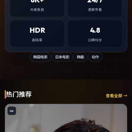
片库条目
更新节奏
HDR
4.8
高码率
口碑均分
韩国电影
日本电影
韩剧
动作
热门推荐
查看全部 →
HK