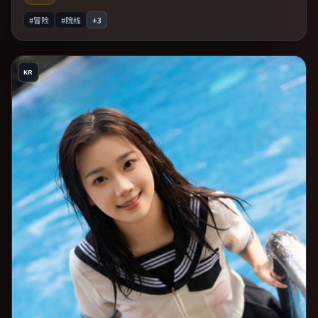
#冒险
#院线
+
3
KR