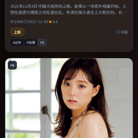
2021年11月3日 中国大陆院线上映。故事从一场意外相遇开始，人
物在道德与情感之间反复拉扯。导演在镜头语言上大胆实验，长镜
头与特写交替强化压迫感。既有类型片爽感，也保留作者表达，口
108K
2021-11-03
8.6
碑潜力不俗。
上新
中国
#战争
#独播
+
3
CN