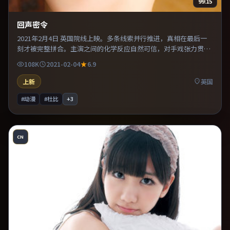
99:15
回声密令
2021年2月4日 英国院线上映。多条线索并行推进，真相在最后一
刻才被完整拼合。主演之间的化学反应自然可信，对手戏张力贯穿
全片。既有类型片爽感，也保留作者表达，口碑潜力不俗。
108K
2021-02-04
6.9
上新
英国
#动漫
#杜比
+
3
CN