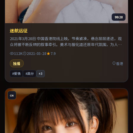
99:28
迷航远征
2021年3月28日 中国香港院线上映。节奏紧凑，悬念层层递进，观
众将被不断反转的叙事牵引。美术与服化道还原年代氛围，为人物
动机提供可信支撑。既有类型片爽感，也保留作者表达，口碑潜力
112K
2021-03-28
7.9
不俗。
独播
香港
#爱情
#高分
+
3
CN