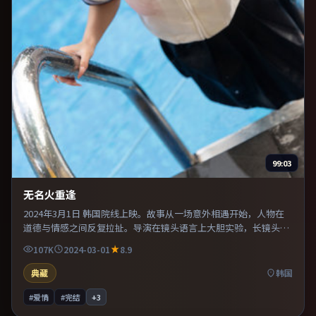
99:03
无名火重逢
2024年3月1日 韩国院线上映。故事从一场意外相遇开始，人物在
道德与情感之间反复拉扯。导演在镜头语言上大胆实验，长镜头与
特写交替强化压迫感。推荐给偏爱群像戏与命运母题的影迷。
107K
2024-03-01
8.9
典藏
韩国
#爱情
#完结
+
3