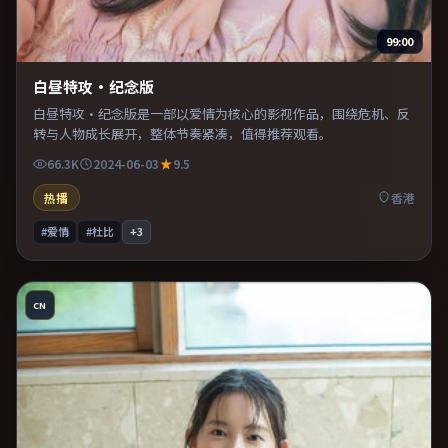
99:00
白昼特攻·纪念版
白昼特攻·纪念版是一部以爱情为核心的影视作品，围绕危机、反
转与人物成长展开，整体节奏紧凑，值得推荐观看。
66.3K
2024-06-03
9.5
热播
香港
#爱情
#杜比
+
3
CN