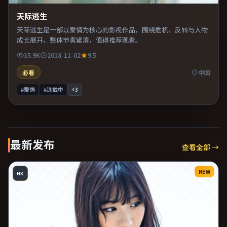
天际逃生
天际逃生是一部以爱情为核心的影视作品，围绕危机、反转与人物
成长展开，整体节奏紧凑，值得推荐观看。
35.9K
2018-11-02
9.5
必看
中国
#爱情
#连载中
+
3
最新发布
查看全部 →
NEW
HK