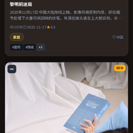
黎明前迷局
2025年11月17日 中国大陆院线上映。影像风格克制内敛，却在细
节处埋下大量可供回味的伏笔。导演在镜头语言上大胆实验，长镜
头与特写交替强化压迫感。推荐给偏爱群像戏与命运母题的影迷。
107K
2025-11-17
6.3
家庭
中国
#冒险
#院线
+
3
NEW
HK