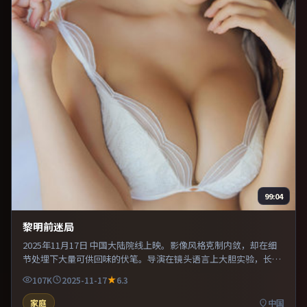
99:04
黎明前迷局
2025年11月17日 中国大陆院线上映。影像风格克制内敛，却在细
节处埋下大量可供回味的伏笔。导演在镜头语言上大胆实验，长镜
头与特写交替强化压迫感。推荐给偏爱群像戏与命运母题的影迷。
107K
2025-11-17
6.3
家庭
中国