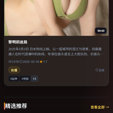
99:40
黎明前迷局
2025年3月3日 日本院线上映。以一座城市的变迁为背景，刻画普
通人在时代浪潮中的抉择。导演在镜头语言上大胆实验，长镜头与
特写交替强化压迫感。既有类型片爽感，也保留作者表达，口碑潜
107K
2025-03-03
7.7
力不俗。
热播
日本
#战争
#完结
+
3
精选推荐
查看全部 →