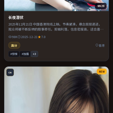
99:29
长夜潜伏
2025年12月21日 中国香港院线上映。节奏紧凑，悬念层层递进，
观众将被不断反转的叙事牵引。剪辑利落，信息密度高，适合喜欢
烧脑与推理的观众。推荐给偏爱群像戏与命运母题的影迷。
98K
2025-12-21
7.0
高分
香港
#惊悚
#独播
+
3
NEW
CN