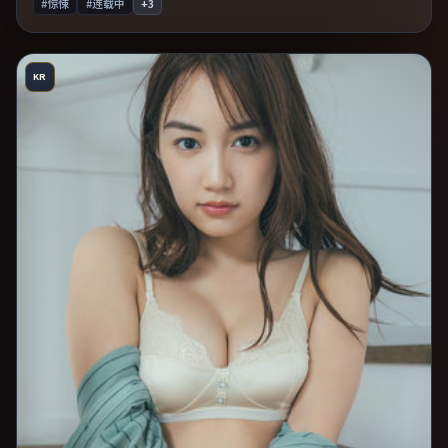
#惊悚
#连载中
+
3
KR