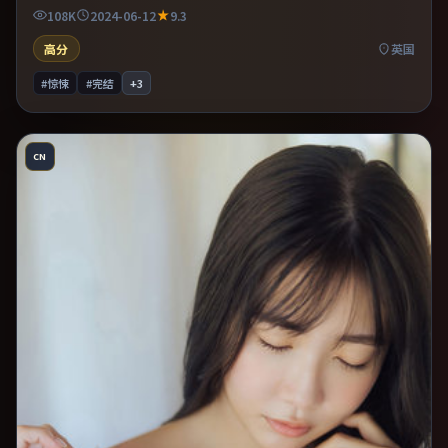
易沉浸其中。既有类型片爽感，也保留作者表达，口碑潜力不俗。
108K
2024-06-12
9.3
高分
英国
#惊悚
#完结
+
3
CN