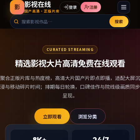
影视在线
影
登录
注册
国产高清·正版片库
搜索
CURATED STREAMING
精选影视大片高清免费在线观看
聚合正版片库与热度榜，
高清大片国产片
即点即播，适配大屏沉
浸与移动碎片时间；排期每日轮换，口碑佳作与院线级画质同步
呈现。
立即观看
浏览分类
8K+
24/7