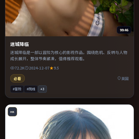
99:46
迷城降临
迷城降临是一部以冒险为核心的影视作品，围绕危机、反转与人物
成长展开，整体节奏紧凑，值得推荐观看。
72.2K
2024-12-07
9.5
必看
英国
#冒险
#院线
+
3
HK