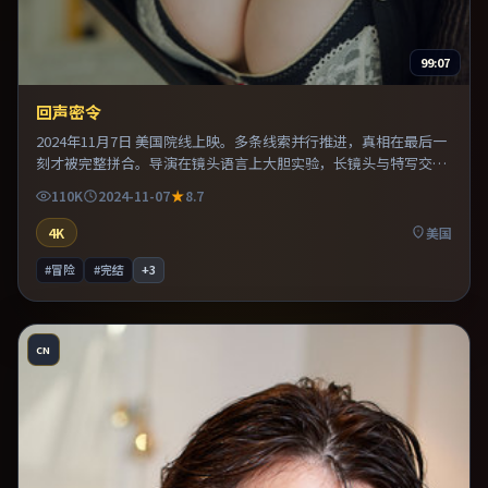
99:07
回声密令
2024年11月7日 美国院线上映。多条线索并行推进，真相在最后一
刻才被完整拼合。导演在镜头语言上大胆实验，长镜头与特写交替
强化压迫感。既有类型片爽感，也保留作者表达，口碑潜力不俗。
110K
2024-11-07
8.7
4K
美国
#冒险
#完结
+
3
CN