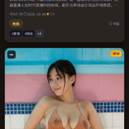
画普通人在时代浪潮中的抉择。配乐与声场设计突出环境质感，使
观众更易沉浸其中。适合喜欢现实主义题材的观众，情绪后劲较
67.7K
2025-10-06
7.7
足。
杜比
中国
#爱情
#院线
+
3
NEW
HK