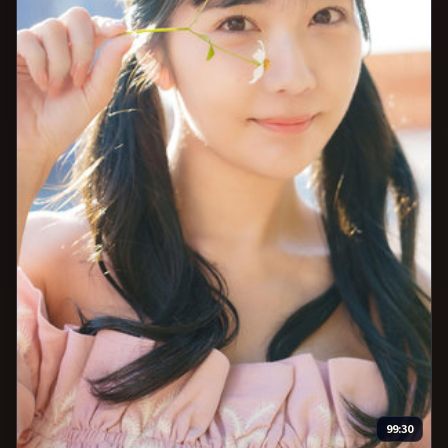
99:30