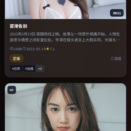
99:51
雾港告别
2022年3月19日 英国院线上映。故事从一场意外相遇开始，人物在
道德与情感之间反复拉扯。导演在镜头语言上大胆实验，长镜头与
特写交替强化压迫感。适合喜欢现实主义题材的观众，情绪后劲较
108K
2022-03-19
7.1
足。
正版
英国
#犯罪
#独播
+
3
KR