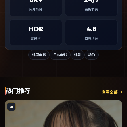
片库条目
更新节奏
HDR
4.8
高码率
口碑均分
韩国电影
日本电影
韩剧
动作
热门推荐
查看全部 →
CN