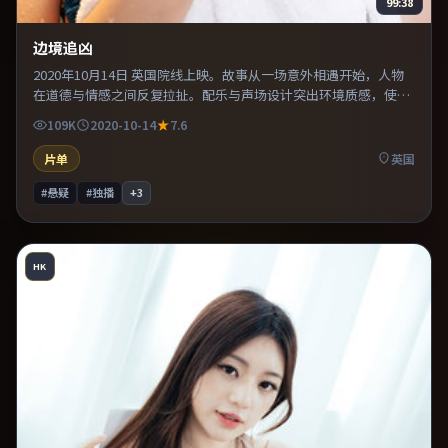
99:38
边境追凶
2020年10月14日 英国院线上映。故事从一场意外相遇开始，人物
在道德与情感之间反复拉扯。配乐与声场设计突出环境质感，使观
众更易沉浸其中。适合喜欢现实主义题材的观众，情绪后劲较足。
109K
2020-10-14
7.6
片单
英国
#悬疑
#独播
+
3
HK