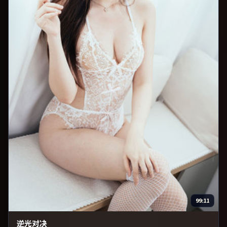
99:11
逆光对决